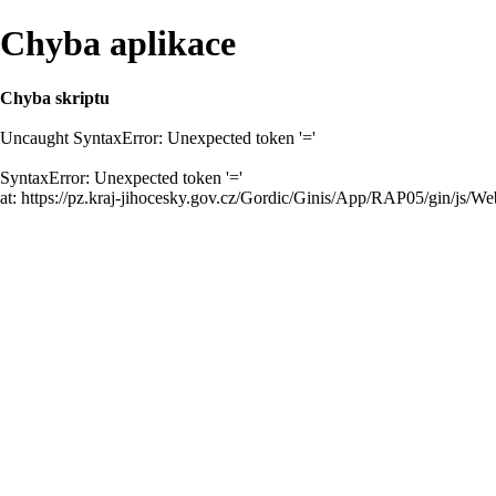
Chyba aplikace
Chyba skriptu
Uncaught SyntaxError: Unexpected token '='
SyntaxError: Unexpected token '='
at: https://pz.kraj-jihocesky.gov.cz/Gordic/Ginis/App/RAP05/gin/js/